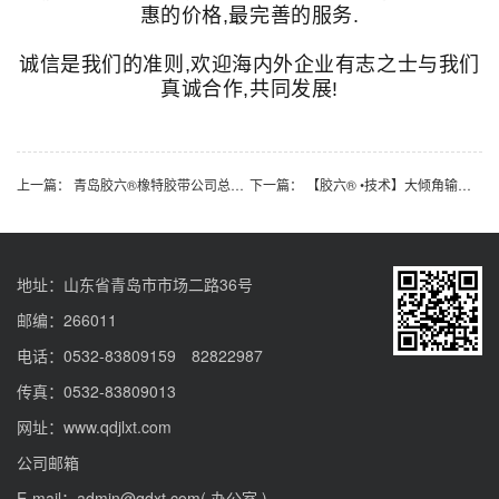
惠的价格,最完善的服务.
诚信是我们的准则,欢迎海内外企业有志之士与我们
真诚合作,共同发展!
上一篇：
青岛胶六®橡特胶带公司总结常见的输送带磨损原因
下一篇：
【胶六® •技术】大倾角输送带如何延长裙边和隔板使用寿命
地址：山东省青岛市市场二路36号
邮编：266011
电话：0532-83809159 82822987
传真：0532-83809013
网址：www.qdjlxt.com
公司邮箱
E-mail：admin@qdxt.com( 办公室 )