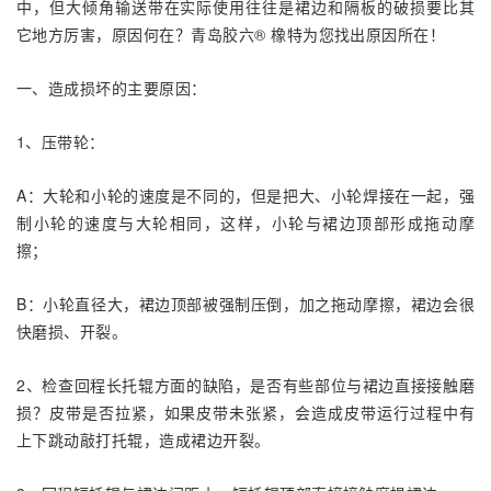
中，但大倾角输送带在实际使用往往是裙边和隔板的破损要比其
它地方厉害，原因何在？青岛胶六® 橡特为您找出原因所在！
一、造成损坏的主要原因：
1、压带轮：
A：大轮和小轮的速度是不同的，但是把大、小轮焊接在一起，强
制小轮的速度与大轮相同，这样，小轮与裙边顶部形成拖动摩
擦；
B：小轮直径大，裙边顶部被强制压倒，加之拖动摩擦，裙边会很
快磨损、开裂。
2、检查回程长托辊方面的缺陷，是否有些部位与裙边直接接触磨
损？皮带是否拉紧，如果皮带未张紧，会造成皮带运行过程中有
上下跳动敲打托辊，造成裙边开裂。