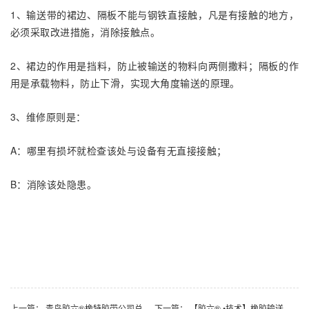
1、输送带的裙边、隔板不能与钢铁直接触，凡是有接触的地方，
必须采取改进措施，消除接触点。
2、裙边的作用是挡料，防止被输送的物料向两侧撒料；隔板的作
用是承载物料，防止下滑，实现大角度输送的原理。
3、维修原则是：
A：哪里有损坏就检查该处与设备有无直接接触；
B：消除该处隐患。
上一篇：
青岛胶六®橡特胶带公司总结常见的输送带磨损原因
下一篇：
【胶六® •技术】橡胶输送带磨损及防范措施