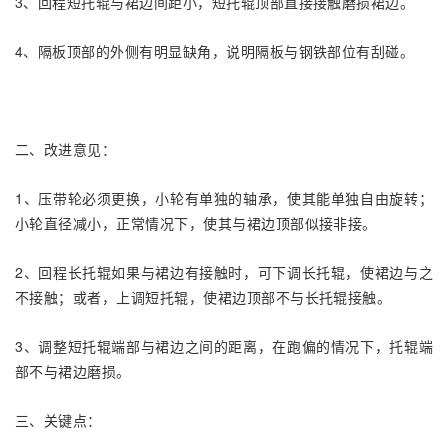
3、回程短托辊与裙边间距小，短托辊顶部直接接触磨损裙边。
4、隔板顶部的外侧有明显缺角，说明隔板与钢铁部位有刮碰。
二、改进意见：
1、压带轮必须更换，小轮有单独的轴承，使其能单独自由旋转；
小轮直径减小，正常情况下，使其与裙边顶部似接非接。
2、回程长托辊如果与裙边有接触时，可下调长托辊，使裙边与之
不接触；或者，上调短托辊，使裙边顶部不与长托辊接触。
3、调整短托辊端部与裙边之间的距离，在跑偏的情况下，托辊端
部不与裙边磨损。
三、关键点：