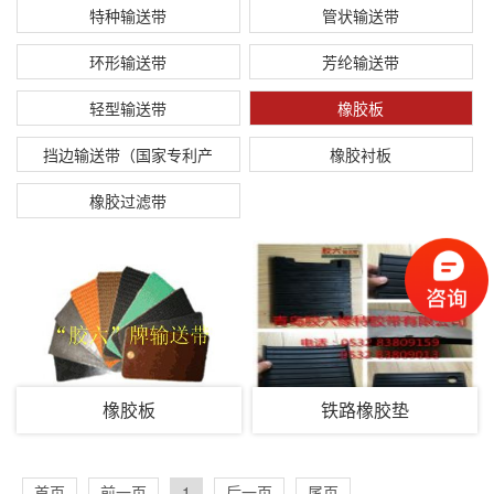
特种输送带
管状输送带
环形输送带
芳纶输送带
轻型输送带
橡胶板
挡边输送带（国家专利产
橡胶衬板
品）
橡胶过滤带
橡胶板
铁路橡胶垫
首页
前一页
1
后一页
尾页